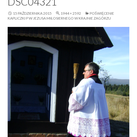
DSC04321
15 PAŹDZIERNIKA 2015
1944 × 2592
POŚWIĘCENIE
KAPLICZKI P W JEZUSA MIŁOSIERNEGO W KRAJNIE ZAGÓRZU