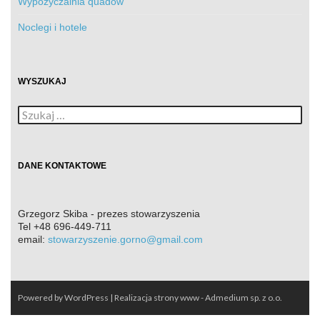
Wypożyczalnia quadów
Noclegi i hotele
WYSZUKAJ
Szukaj:
DANE KONTAKTOWE
Grzegorz Skiba - prezes stowarzyszenia
Tel
+48 696-449-711
email:
stowarzyszenie.gorno@gmail.com
Powered by WordPress
| Realizacja
strony www - Admedium sp. z o.o.