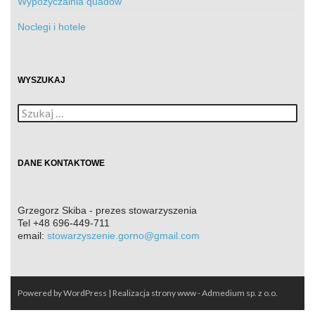
Wypożyczalnia quadów
Noclegi i hotele
WYSZUKAJ
Szukaj:
DANE KONTAKTOWE
Grzegorz Skiba - prezes stowarzyszenia
Tel
+48 696-449-711
email:
stowarzyszenie.gorno@gmail.com
Powered by WordPress
| Realizacja
strony www - Admedium sp. z o.o.