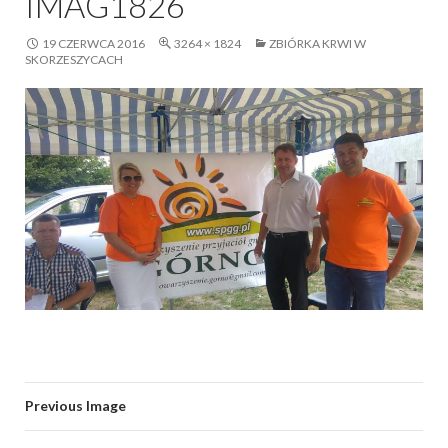
IMAG1826
19 CZERWCA 2016
3264 × 1824
ZBIÓRKA KRWI W
SKORZESZYCACH
Previous Image