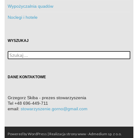
Wypożyczalnia quadów
Noclegi i hotele
WYSZUKAJ
Szukaj:
DANE KONTAKTOWE
Grzegorz Skiba - prezes stowarzyszenia
Tel
+48 696-449-711
email:
stowarzyszenie.gorno@gmail.com
Powered by WordPress
| Realizacja
strony www - Admedium sp. z o.o.