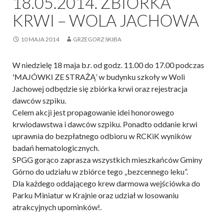
18.05.2014. ZBIÓRKA
KRWI – WOLA JACHOWA
10 MAJA 2014
GRZEGORZ SKIBA
W niedzielę 18 maja b.r. od godz. 11.00 do 17.00 podczas
'MAJÓWKI ZE STRAŻĄ’ w budynku szkoły w Woli
Jachowej odbędzie się zbiórka krwi oraz rejestracja
dawców szpiku.
Celem akcji jest propagowanie idei honorowego
krwiodawstwa i dawców szpiku. Ponadto oddanie krwi
uprawnia do bezpłatnego odbioru w RCKiK wyników
badań hematologicznych.
SPGG gorąco zaprasza wszystkich mieszkańców Gminy
Górno do udziału w zbiórce tego „bezcennego leku”.
Dla każdego oddającego krew darmowa wejściówka do
Parku Miniatur w Krajnie oraz udział w losowaniu
atrakcyjnych upominków!.