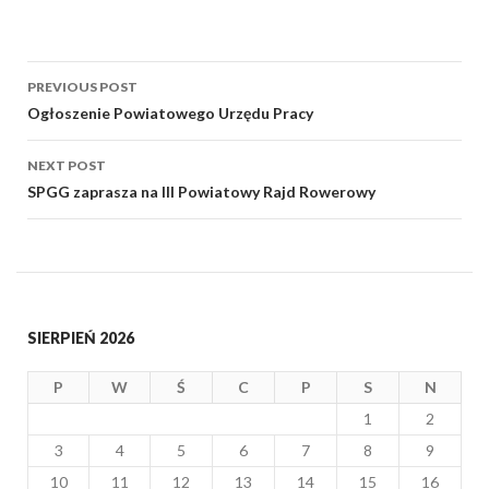
Post
PREVIOUS POST
navigation
Ogłoszenie Powiatowego Urzędu Pracy
NEXT POST
SPGG zaprasza na III Powiatowy Rajd Rowerowy
SIERPIEŃ 2026
P
W
Ś
C
P
S
N
1
2
3
4
5
6
7
8
9
10
11
12
13
14
15
16