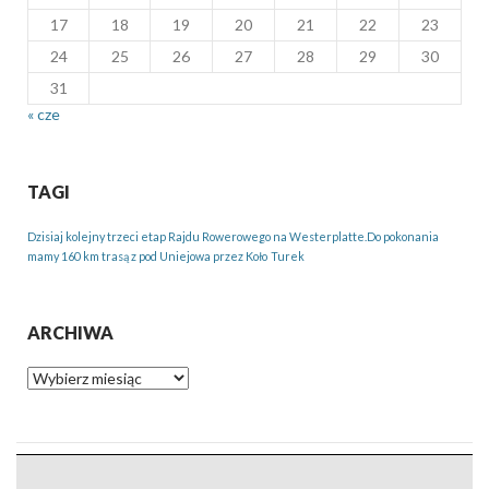
17
18
19
20
21
22
23
24
25
26
27
28
29
30
31
« cze
TAGI
Dzisiaj kolejny trzeci etap Rajdu Rowerowego na Westerplatte.Do pokonania
mamy 160 km trasą z pod Uniejowa przez Koło
Turek
ARCHIWA
Archiwa