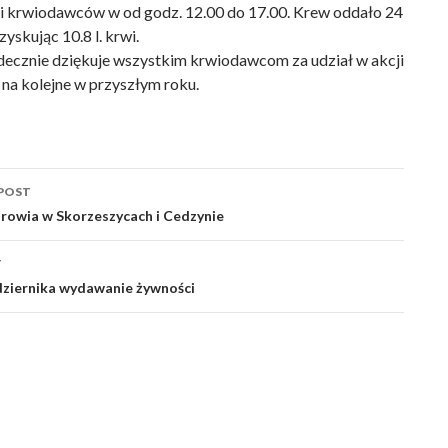
i krwiodawców w od godz. 12.00 do 17.00. Krew oddało 24
skując 10.8 l. krwi.
ecznie dziękuje wszystkim krwiodawcom za udział w akcji
 na kolejne w przyszłym roku.
POST
ation
rowia w Skorzeszycach i Cedzynie
T
dziernika wydawanie żywności