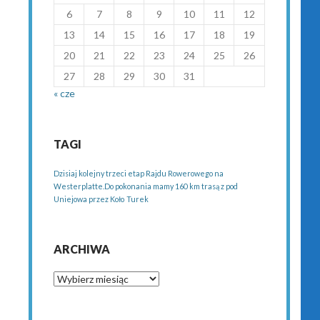
6
7
8
9
10
11
12
13
14
15
16
17
18
19
20
21
22
23
24
25
26
27
28
29
30
31
« cze
TAGI
Dzisiaj kolejny trzeci etap Rajdu Rowerowego na
Westerplatte.Do pokonania mamy 160 km trasą z pod
Uniejowa przez Koło
Turek
ARCHIWA
Archiwa