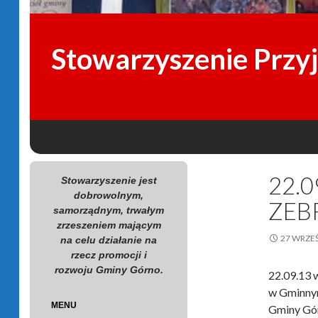
Stowarzyszenie Przy
SKIP TO CONTENT
Search
22.0
Stowarzyszenie jest
dobrowolnym,
ZEB
samorządnym, trwałym
zrzeszeniem mającym
27 WRZEŚ
na celu działanie na
rzecz promocji i
rozwoju Gminy Górno.
22.09.13 
w Gminnym
MENU
Gminy Gór