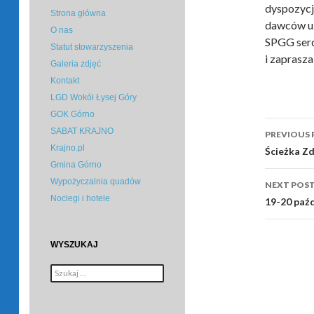
dyspozycj
Strona główna
dawców uzy
O nas
SPGG serd
Statut stowarzyszenia
i zaprasza
Galeria zdjęć
Kontakt
LGD Wokół Łysej Góry
GOK Górno
Post
SABAT KRAJNO
PREVIOUS 
navig
Krajno.pl
Ścieżka Zd
Gmina Górno
Wypożyczalnia quadów
NEXT POS
Noclegi i hotele
19-20 paź
WYSZUKAJ
Szukaj: