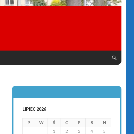
LIPIEC 2026
P
W
Ś
C
P
S
N
1
2
3
4
5