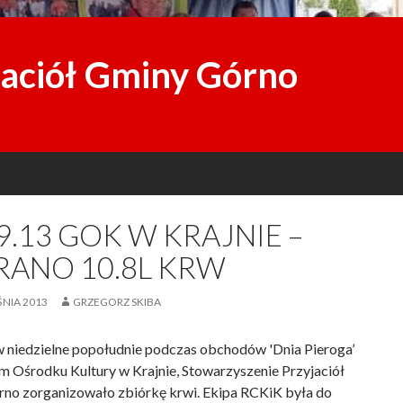
jaciół Gminy Górno
9.13 GOK W KRAJNIE –
RANO 10.8L KRW
NIA 2013
GRZEGORZ SKIBA
w niedzielne popołudnie podczas obchodów 'Dnia Pieroga’
 Ośrodku Kultury w Krajnie, Stowarzyszenie Przyjaciół
no zorganizowało zbiórkę krwi. Ekipa RCKiK była do