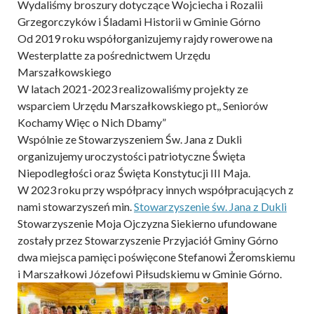
Wydaliśmy broszury dotyczące Wojciecha i Rozalii
Grzegorczyków i Śladami Historii w Gminie Górno
Od 2019 roku współorganizujemy rajdy rowerowe na
Westerplatte za pośrednictwem Urzędu
Marszałkowskiego
W latach 2021-2023 realizowaliśmy projekty ze
wsparciem Urzędu Marszałkowskiego pt,, Seniorów
Kochamy Więc o Nich Dbamy”
Wspólnie ze Stowarzyszeniem Św. Jana z Dukli
organizujemy uroczystości patriotyczne Święta
Niepodległości oraz Święta Konstytucji III Maja.
W 2023 roku przy współpracy innych współpracujących z
nami stowarzyszeń min.
Stowarzyszenie św. Jana z Dukli
Stowarzyszenie Moja Ojczyzna Siekierno ufundowane
zostały przez Stowarzyszenie Przyjaciół Gminy Górno
dwa miejsca pamięci poświęcone Stefanowi Żeromskiemu
i Marszałkowi Józefowi Piłsudskiemu w Gminie Górno.