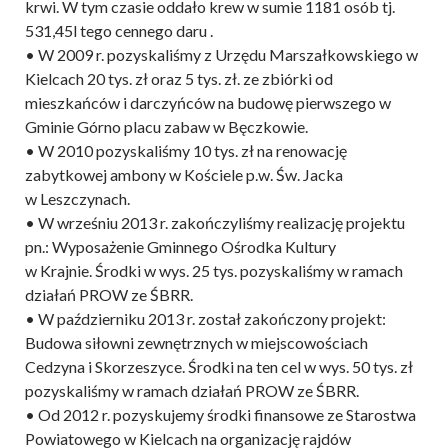
krwi. W tym czasie oddało krew w sumie 1181 osób tj.
531,45l tego cennego daru .
• W 2009 r. pozyskaliśmy z Urzędu Marszałkowskiego w
Kielcach 20 tys. zł oraz 5 tys. zł. ze zbiórki od
mieszkańców i darczyńców na budowę pierwszego w
Gminie Górno placu zabaw w Bęczkowie.
• W 2010 pozyskaliśmy 10 tys. zł na renowację
zabytkowej ambony w Kościele p.w. Św. Jacka
w Leszczynach.
• W wrześniu 2013 r. zakończyliśmy realizację projektu
pn.: Wyposażenie Gminnego Ośrodka Kultury
w Krajnie. Środki w wys. 25 tys. pozyskaliśmy w ramach
działań PROW ze ŚBRR.
• W październiku 2013 r. został zakończony projekt:
Budowa siłowni zewnętrznych w miejscowościach
Cedzyna i Skorzeszyce. Środki na ten cel w wys. 50 tys. zł
pozyskaliśmy w ramach działań PROW ze ŚBRR.
• Od 2012 r. pozyskujemy środki finansowe ze Starostwa
Powiatowego w Kielcach na organizację rajdów