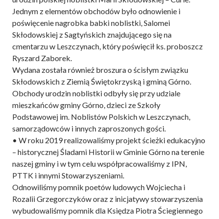
Jednym z elementów obchodów było odnowienie i
poświęcenie nagrobka babki noblistki, Salomei
Skłodowskiej z Sagtyńskich znajdującego się na
cmentarzu w Leszczynach, który poświęcił ks. proboszcz
Ryszard Zaborek.
Wydana została również broszura o ścisłym związku
Skłodowskich z Ziemią Świętokrzyską i gminą Górno.
Obchody urodzin noblistki odbyły się przy udziale
mieszkańców gminy Górno, dzieci ze Szkoły
Podstawowej im. Noblistów Polskich w Leszczynach,
samorządowców i innych zaproszonych gości.
• W roku 2019 realizowaliśmy projekt ścieżki edukacyjno
– historycznej Śladami Historii w Gminie Górno na terenie
naszej gminy i w tym celu współpracowaliśmy z IPN,
PTTK i innymi Stowarzyszeniami.
Odnowiliśmy pomnik poetów ludowych Wojciecha i
Rozalii Grzegorczyków oraz z inicjatywy stowarzyszenia
wybudowaliśmy pomnik dla Księdza Piotra Ściegiennego