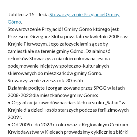
Jubileusz 15 – lecia
Stowarzyszenie Przyjaciół Gminy
Górno
.
Stowarzyszenie Przyjaciół Gminy Górno którego jest
Prezesem Grzegorz Skiba powstało w kwietniu 2008 r. w
Krajnie Pierwszym. Jego założycielami są osoby
zamieszkałe na terenie gminy Górno. Działalność
członków Stowarzyszenia ukierunkowana jest na
podejmowanie inicjatyw społeczno-kulturalnych
skierowanych do mieszkańców gminy Górno.
Stowarzyszenie zrzesza ok. 30 osób.
Działania podjęte i zorganizowane przez SPGG w latach
2008-2023 dla mieszkańców gminy Górno:
• Organizacja zawodów narciarskich na stoku „Sabat” w
Krajnie dla dzieci i osób starszych podczas ferii zimowych
2009 r.
• Od 2009 r. do 2023 r. roku wraz z Regionalnym Centrum
Krwiodawstwa w Kielcach prowadzimy cyklicznie zbiórki