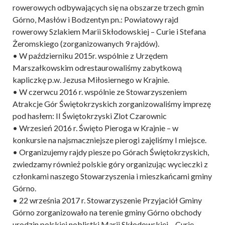
rowerowych odbywających się na obszarze trzech gmin
Górno, Masłów i Bodzentyn pn.: Powiatowy rajd
rowerowy Szlakiem Marii Skłodowskiej – Curie i Stefana
Żeromskiego (zorganizowanych 9 rajdów).
• W październiku 2015r. wspólnie z Urzędem
Marszałkowskim odrestaurowaliśmy zabytkową
kapliczkę p.w. Jezusa Miłosiernego w Krajnie.
• W czerwcu 2016 r. wspólnie ze Stowarzyszeniem
Atrakcje Gór Świętokrzyskich zorganizowaliśmy imprezę
pod hasłem: II Świętokrzyski Zlot Czarownic
• Wrzesień 2016 r. Święto Pieroga w Krajnie – w
konkursie na najsmaczniejsze pierogi zajęliśmy I miejsce.
• Organizujemy rajdy piesze po Górach Świętokrzyskich,
zwiedzamy również polskie góry organizując wycieczki z
członkami naszego Stowarzyszenia i mieszkańcami gminy
Górno.
• 22 września 2017 r. Stowarzyszenie Przyjaciół Gminy
Górno zorganizowało na terenie gminy Górno obchody
urodzin polskiej noblistki Marii Skłodowskiej – Curie.