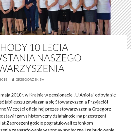
HODY 10 LECIA
STANIA NASZEGO
WARZYSZENIA
2018
GRZEGORZ SKIBA
maja 2018r, w Krajnie w pensjonacie „U Anioła” odbyła się
ć jubileuszu zawiązania się Stowarzyszenia Przyjaciół
no.W części oficjalnej prezes stowarzyszenia Grzegorz
dstawił zarys historyczny działalności na przestrzeni
u lat.Zaproszeni goście pogratulowali członkom
zenia zaangażowania w sprawy społeczne i za budowanie