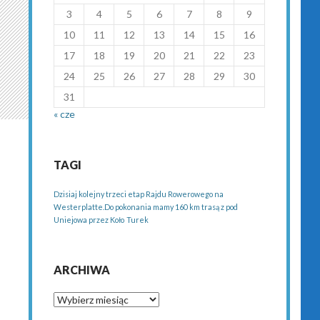
3
4
5
6
7
8
9
10
11
12
13
14
15
16
17
18
19
20
21
22
23
24
25
26
27
28
29
30
31
« cze
TAGI
Dzisiaj kolejny trzeci etap Rajdu Rowerowego na
Westerplatte.Do pokonania mamy 160 km trasą z pod
Uniejowa przez Koło
Turek
ARCHIWA
Archiwa