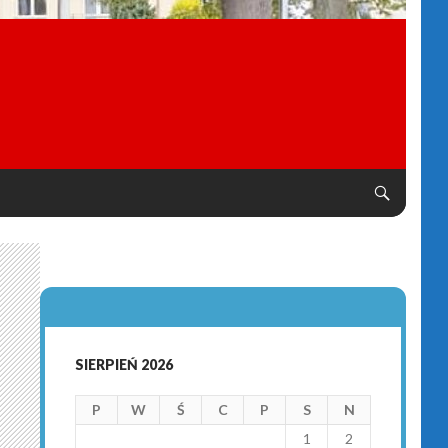
SIERPIEŃ 2026
P
W
Ś
C
P
S
N
1
2