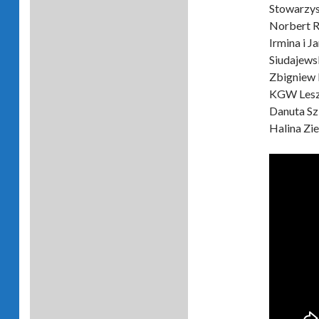
Stowarzys
Norbert R
Irmina i 
Siudajew
Zbigniew 
KGW Lesz
Danuta Sz
Halina Zi