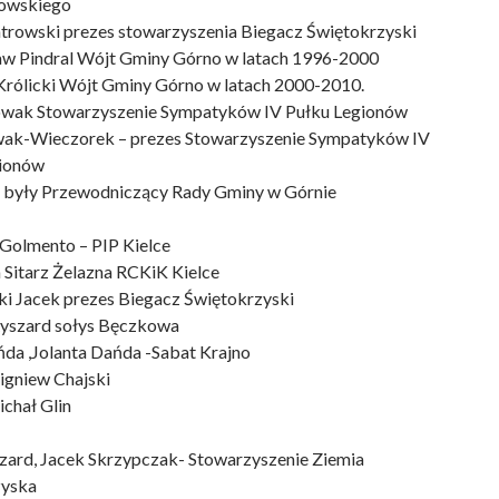
owskiego
trowski prezes stowarzyszenia Biegacz Świętokrzyski
w Pindral Wójt Gminy Górno w latach 1996-2000
Królicki Wójt Gminy Górno w latach 2000-2010.
owak Stowarzyszenie Sympatyków IV Pułku Legionów
ak-Wieczorek – prezes Stowarzyszenie Sympatyków IV
gionów
a były Przewodniczący Rady Gminy w Górnie
 Golmento – PIP Kielce
 Sitarz Żelazna RCKiK Kielce
i Jacek prezes Biegacz Świętokrzyski
yszard sołys Bęczkowa
da ,Jolanta Dańda -Sabat Krajno
igniew Chajski
chał Glin
zard, Jacek Skrzypczak- Stowarzyszenie Ziemia
zyska