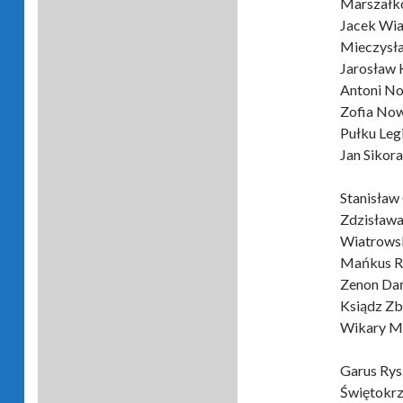
Marszałk
Jacek Wia
Mieczysła
Jarosław 
Antoni N
Zofia Now
Pułku Le
Jan Sikor
Stanisław
Zdzisława
Wiatrowsk
Mańkus R
Zenon Dań
Ksiądz Zb
Wikary Mi
Garus Rys
Świętokr