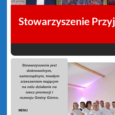
Stowarzyszenie Przy
SKIP TO CONTENT
Search
Stowarzyszenie jest
dobrowolnym,
samorządnym, trwałym
zrzeszeniem mającym
na celu działanie na
rzecz promocji i
rozwoju Gminy Górno.
MENU