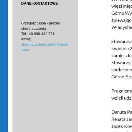
DANE KONTAKTOWE
więzi mię
Górno.Wys
śpiewając
Grzegorz Skiba - prezes
Władysła
stowarzyszenia
Tel
+48 696-449-711
email:
Stowarzys
stowarzyszenie.gorno@gmail
kwietniu 2
.com
zamieszka
Stowarzys
społeczno
Górno. St
Pragniem
wzięli udz
Danuta Pa
Renata Ja
Jacek Ko