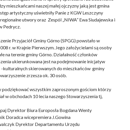
dzy mieszkańcami naszej małej ojczyzny jaką jest gmina
tęp artystyczny uświetniły Panie z KGW Leszczyny
 regionalne utwory oraz Zespól „NIWA” Ewa Siudajewska i
w Pedrycz.
zenie Przyjaciół Gminy Górno (SPGG) powstało w
008 r. w Krajnie Pierwszym. Jego założycielami są osoby
łe na terenie gminy Górno. Działalność członków
zenia ukierunkowana jest na podejmowanie inicjatyw
 -kulturalnych skierowanych do mieszkańców gminy
owarzyszenie zrzesza ok. 30 osób.
y podziękować wszystkim zaproszonym gościom którzy
iał w obchodach 10 lecia naszego Stowarzyszenia tj,
paj Dyrektor Biura Europosła Bogdana Wenty
nik Doradca wicepremiera J.Gowina
walczyk Dyrektor Departamentu Urzędu