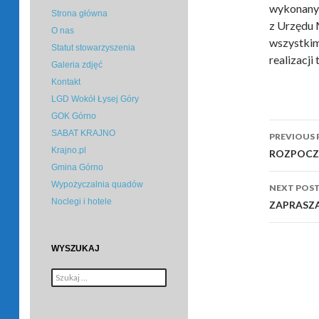
wykonany 
Strona główna
z Urzędu 
O nas
wszystkim
Statut stowarzyszenia
realizacji
Galeria zdjęć
Kontakt
LGD Wokół Łysej Góry
GOK Górno
Post
SABAT KRAJNO
PREVIOUS 
navig
Krajno.pl
ROZPOCZ
Gmina Górno
Wypożyczalnia quadów
NEXT POS
Noclegi i hotele
ZAPRASZA
WYSZUKAJ
Szukaj: