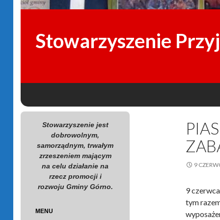
Stowarzyszenie Przy
SKIP TO CONTENT
Search
PIA
Stowarzyszenie jest
dobrowolnym,
ZAB
samorządnym, trwałym
zrzeszeniem mającym
9 CZERW
na celu działanie na
rzecz promocji i
rozwoju Gminy Górno.
9 czerwca
tym razem
MENU
wyposażen