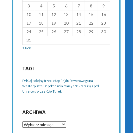
3
4
5
6
7
8
9
10
11
12
13
14
15
16
17
18
19
20
21
22
23
24
25
26
27
28
29
30
31
« cze
TAGI
Dzisiaj kolejny trzeci etap Rajdu Rowerowego na
Westerplatte.Do pokonania mamy 160 km trasą z pod
Uniejowa przez Koło
Turek
ARCHIWA
Archiwa