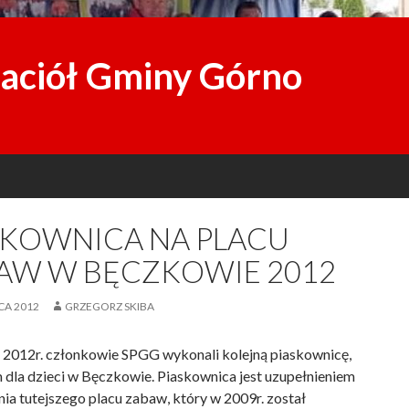
jaciół Gminy Górno
SKOWNICA NA PLACU
AW W BĘCZKOWIE 2012
CA 2012
GRZEGORZ SKIBA
 2012r. członkowie SPGG wykonali kolejną piaskownicę,
 dla dzieci w Bęczkowie. Piaskownica jest uzupełnieniem
ia tutejszego placu zabaw, który w 2009r. został