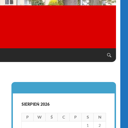
SIERPIEŃ 2026
P
W
Ś
C
P
S
N
1
2