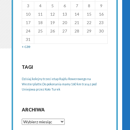
3
4
5
6
7
8
9
10
11
12
13
14
15
16
17
18
19
20
21
22
23
24
25
26
27
28
29
30
31
« cze
TAGI
Dzisiaj kolejny trzeci etap Rajdu Rowerowego na
Westerplatte.Do pokonania mamy 160 km trasą z pod
Uniejowa przez Koło
Turek
ARCHIWA
Archiwa