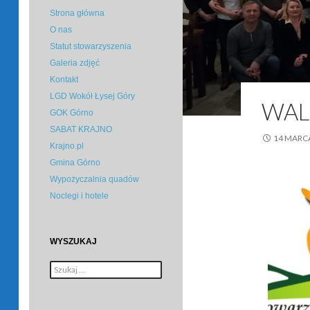
Strona główna
O nas
Statut stowarzyszenia
Galeria zdjęć
Kontakt
LGD Wokół Łysej Góry
WAL
GOK Górno
SABAT KRAJNO
14 MARC
Krajno.pl
Gmina Górno
Wypożyczalnia quadów
Noclegi i hotele
WYSZUKAJ
Szukaj: