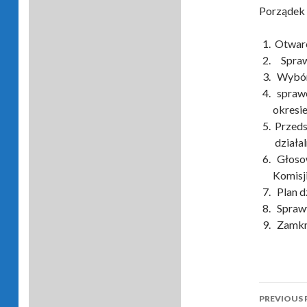
Porządek 
Otwarc
Sprawd
Wybór 
sprawo
okresie
Przeds
działa
Głosow
Komisj
Plan dz
Sprawy
Zamkni
Post
PREVIOUS 