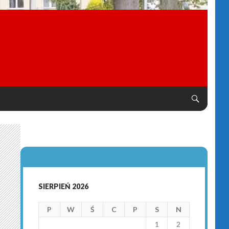
SIERPIEŃ 2026
P
W
Ś
C
P
S
N
1
2