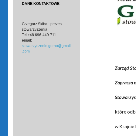
DANE KONTAKTOWE
Grzegorz Skiba - prezes
stowarzyszenia
Tel
+48 696-449-711
email:
stowarzyszenie.gorno@gmail
.com
Zarząd St
Zaprasza 
Stowarzys
które odbę
w Krajnie