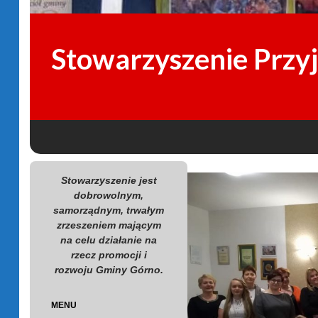
Stowarzyszenie Przy
SKIP TO CONTENT
Search
Stowarzyszenie jest
dobrowolnym,
samorządnym, trwałym
zrzeszeniem mającym
na celu działanie na
rzecz promocji i
rozwoju Gminy Górno.
MENU