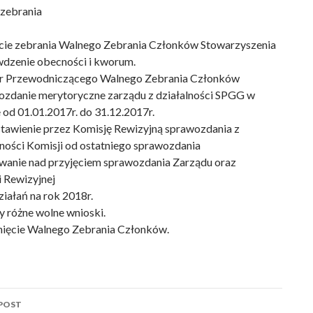
zebrania
ie zebrania Walnego Zebrania Członków Stowarzyszenia
zenie obecności i kworum.
Przewodniczącego Walnego Zebrania Członków
zdanie merytoryczne zarządu z działalności SPGG w
 od 01.01.2017r. do 31.12.2017r.
tawienie przez Komisję Rewizyjną sprawozdania z
lności Komisji od ostatniego sprawozdania
anie nad przyjęciem sprawozdania Zarządu oraz
i Rewizyjnej
iałań na rok 2018r.
 różne wolne wnioski.
ęcie Walnego Zebrania Członków.
POST