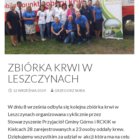
ZBIÓRKA KRWI W
LESZCZYNACH
12 WRZEŚNIA 2019
GRZEGORZ SKIBA
W dniu 8 września odbyła się kolejna zbiórka krwi w
Leszczynach organizowana cyklicznie przez
Stowarzyszenie Przyjaciół Gminy Górno i RCKiK w
Kielcach 28 zarejestrowanych a 23 osoby oddały krew.
Dziękujemy wszystkim za udział w akcji która ma na celu