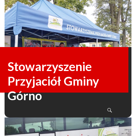
Stowarzyszenie
Przyjaciół Gminy
Górno
SKIP
Search
TO
CONTENT