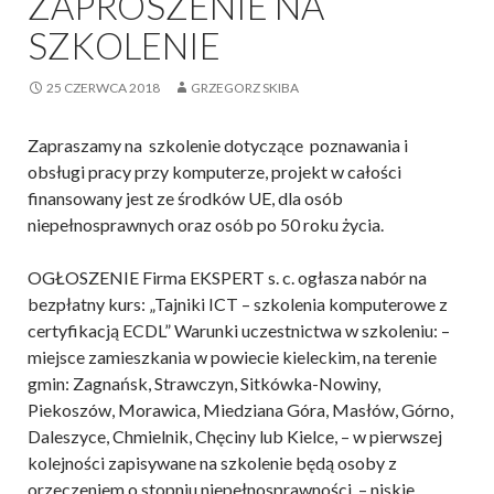
ZAPROSZENIE NA
SZKOLENIE
25 CZERWCA 2018
GRZEGORZ SKIBA
Zapraszamy na szkolenie dotyczące poznawania i
obsługi pracy przy komputerze, projekt w całości
finansowany jest ze środków UE, dla osób
niepełnosprawnych oraz osób po 50 roku życia.
OGŁOSZENIE Firma EKSPERT s. c. ogłasza nabór na
bezpłatny kurs: „Tajniki ICT – szkolenia komputerowe z
certyfikacją ECDL” Warunki uczestnictwa w szkoleniu: –
miejsce zamieszkania w powiecie kieleckim, na terenie
gmin: Zagnańsk, Strawczyn, Sitkówka-Nowiny,
Piekoszów, Morawica, Miedziana Góra, Masłów, Górno,
Daleszyce, Chmielnik, Chęciny lub Kielce, – w pierwszej
kolejności zapisywane na szkolenie będą osoby z
orzeczeniem o stopniu niepełnosprawności, – niskie