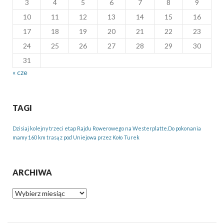
3
4
5
6
7
8
9
10
11
12
13
14
15
16
17
18
19
20
21
22
23
24
25
26
27
28
29
30
31
« cze
TAGI
Dzisiaj kolejny trzeci etap Rajdu Rowerowego na Westerplatte.Do pokonania
mamy 160 km trasą z pod Uniejowa przez Koło
Turek
ARCHIWA
Archiwa