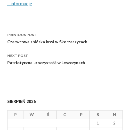
– informacje
Post
PREVIOUS POST
navigation
Czerwcowa zbiórka krwi w Skorzeszycach
NEXT POST
Patriotyczna uroczystość w Leszczynach
SIERPIEŃ 2026
P
W
Ś
C
P
S
N
1
2